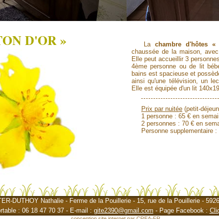
TON D'OR »
La
chambre d'hôtes «
chaussée de la maison, avec a
Elle peut accueillir 3 personnes
4ème personne ou de lit bébé
bains est spacieuse et possède
ainsi qu'une télévision, un 
Elle est équipée d'un lit 140x19
Prix par nuitée
(petit-déjeun
1 personne : 65 € en semai
2 personnes : 70 € en sem
Personne supplementaire :
DUTHOY Nathalie - Ferme de la Pouillerie - 15, rue de la Pouillerie - 592
rtable : 06 18 47 70 37 - E-mail :
gite2390@gmail.com
- Page Facebook :
Cli
conception site internet par
CREA-FR