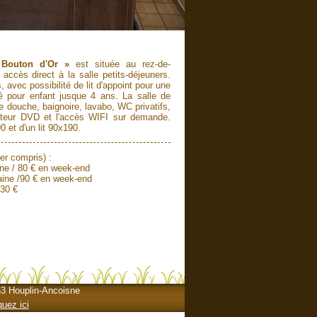
 Bouton d'Or »
est située au rez-de-
ccès direct à la salle petits-déjeuners.
, avec possibilité de lit d'appoint pour une
 pour enfant jusque 4 ans. La salle de
 douche, baignoire, lavabo, WC privatifs,
lecteur DVD et l'accès WIFI sur demande.
0 et d'un lit 90x190.
er compris) :
ne / 80 € en week-end
aine /90 € en week-end
 30 €
63 Houplin-Ancoisne
quez ici