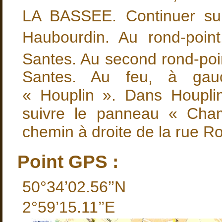
LA BASSEE. Continuer sur
Haubourdin. Au rond-point
Santes. Au second rond-poin
Santes. Au feu, à gauc
« Houplin ». Dans Houplin-
suivre le panneau « Cha
chemin à droite de la rue R
Point GPS :
50°34’02.56’’N
2°59’15.11’’E